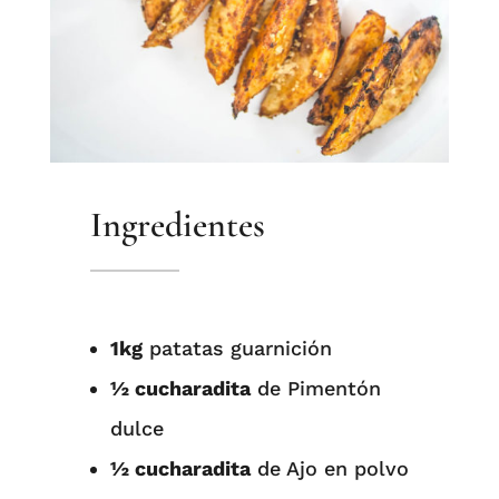
Ingredientes
1kg
patatas guarnición⁠
½ cucharadita
de Pimentón
dulce ⁠
½ cucharadita
de Ajo en polvo⁠